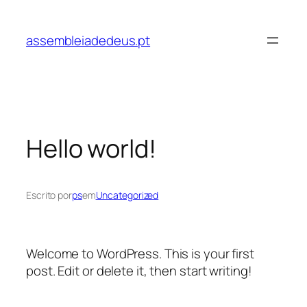
Saltar
para
assembleiadedeus.pt
o
conteúdo
Hello world!
Escrito por
ps
em
Uncategorized
Welcome to WordPress. This is your first
post. Edit or delete it, then start writing!