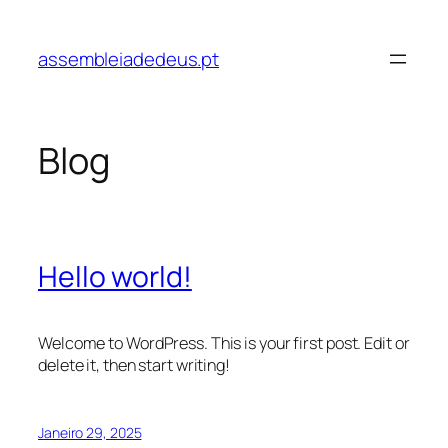
Saltar
para
assembleiadedeus.pt
o
conteúdo
Blog
Hello world!
Welcome to WordPress. This is your first post. Edit or
delete it, then start writing!
Janeiro 29, 2025