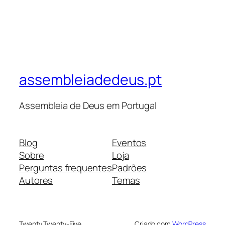
assembleiadedeus.pt
Assembleia de Deus em Portugal
Blog
Eventos
Sobre
Loja
Perguntas frequentes
Padrões
Autores
Temas
Twenty Twenty-Five
Criado com
WordPress